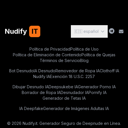
Nudify
IT
🇪🇸 español
Política de Privacidad
Política de Uso
Política de Eliminación de Contenido
Política de Quejas
Términos de Servicio
Blog
Bot Desnudo
IA Desnudo
Removedor de Ropa IA
Clothoff IA
Nudify IA
Exención 18 U.S.C. 2257
Dibujar Desnudo IA
Deepsukebe IA
Generador Porno IA
Borrador de Ropa IA
Desnudador IA
Pornify IA
Generador de Tetas IA
IA Deepfake
Generador de Imágenes Adultas IA
© 2026 Nudify.it. Generador Seguro de Deepnude en Línea.