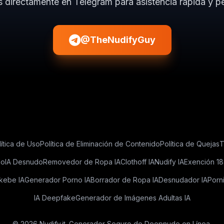
 directamente en Telegram para asistencia rápida y p
@TheNudifyGuy
lítica de Uso
Política de Eliminación de Contenido
Política de Quejas
T
do
IA Desnudo
Removedor de Ropa IA
Clothoff IA
Nudify IA
Exención 18
kebe IA
Generador Porno IA
Borrador de Ropa IA
Desnudador IA
Porni
IA Deepfake
Generador de Imágenes Adultas IA
© 2026 Nudify.it. Generador Seguro de Deepnude en Línea.