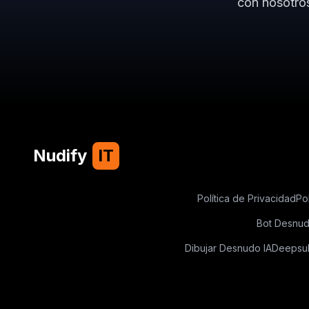
con nosotros
Nudify
IT
Política de Privacidad
Po
Bot Desnu
Dibujar Desnudo IA
Deepsu