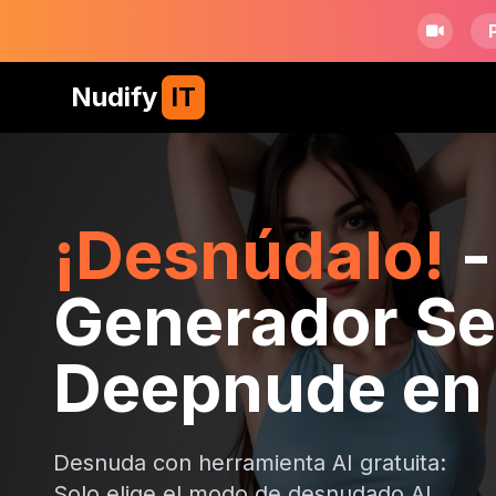
Nudify
IT
¡Desnúdalo!
-
Generador Se
Deepnude en 
Desnuda con herramienta AI gratuita:
Solo elige el modo de desnudado AI,