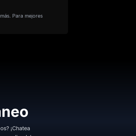
más. Para mejores
áneo
ios? ¡Chatea