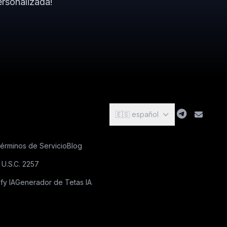
ersonalizada!
🇪🇸 español
érminos de Servicio
Blog
 U.S.C. 2257
fy IA
Generador de Tetas IA