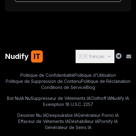
Nudify
IT
🇫🇷 français
Politique de Confidentialité
Politique d'Utilisation
Politique de Suppression de Contenu
Politique de Réclamation
Conditions de Service
Blog
Bot Nu
IA Nu
Suppresseur de Vêtements IA
Clothoff IA
Nudify IA
Exemption 18 U.S.C. 2257
Dessiner Nu IA
Deepsukebe IA
Générateur Porno IA
Effaceur de Vêtements IA
Déshabilleur IA
Pornify IA
Générateur de Seins IA