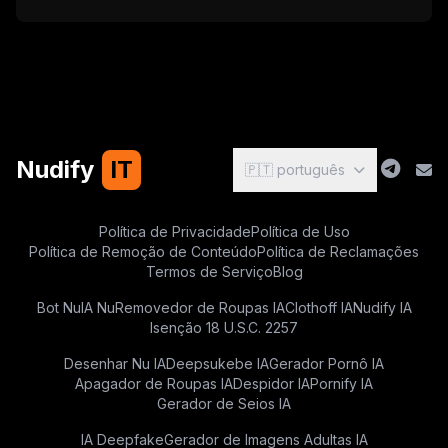
Nudify
IT
🇵🇹 português
Política de Privacidade
Política de Uso
Política de Remoção de Conteúdo
Política de Reclamações
Termos de Serviço
Blog
Bot Nu
IA Nu
Removedor de Roupas IA
Clothoff IA
Nudify IA
Isenção 18 U.S.C. 2257
Desenhar Nu IA
Deepsukebe IA
Gerador Pornô IA
Apagador de Roupas IA
Despidor IA
Pornify IA
Gerador de Seios IA
IA Deepfake
Gerador de Imagens Adultas IA