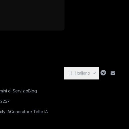
🇮🇹 italiano
mini di Servizio
Blog
 2257
ify IA
Generatore Tette IA