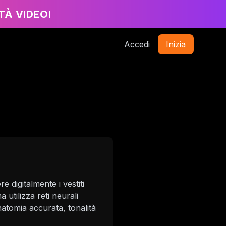
À VIDEO!
Accedi
Inizia
e digitalmente i vestiti
 utilizza reti neurali
natomia accurata, tonalità