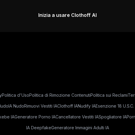
Inizia a usare Clothoff AI
y
Politica d'Uso
Politica di Rimozione Contenuti
Politica sui Reclami
Ter
Nudo
IA Nudo
Rimuovi Vestiti IA
Clothoff IA
Nudify IA
Esenzione 18 U.S.C.
ebe IA
Generatore Porno IA
Cancellatore Vestiti IA
Spogliatore IA
Porn
IA Deepfake
Generatore Immagini Adulti IA